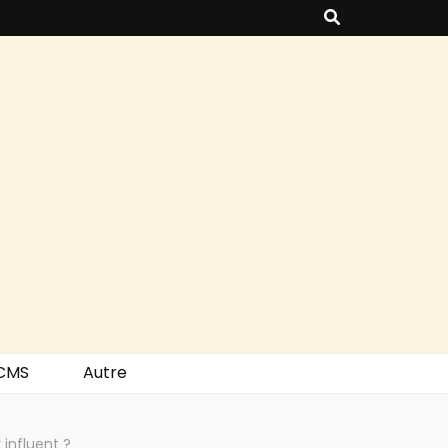
CMS
Autre
 influent ?