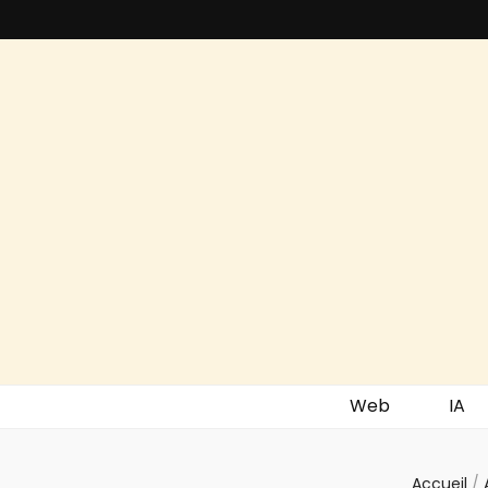
Akemail
Actus Tech
Web
IA
Accueil
/