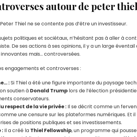
roverses autour de peter thie
 Peter Thiel ne se contente pas d’être un investisseur.
sujets politiques et sociétaux, n’hésitant pas à aller à con
. De ses actions à ses opinions, il y a un large éventail 
es innovantes mais… controversées.
ses engagements et controverses :
e… :
Si Thiel a été une figure importante du paysage tech
son soutien à
Donald Trump
lors de l’élection présidenti
ents conservateurs.
u respect de la vie privée :
Il se décrit comme un ferven
re comme une censure sur les plateformes numériques. Et i
prises de positions publiques et ses investissements.
 :
Il a créé la
Thiel Fellowship
, un programme qui pousse 