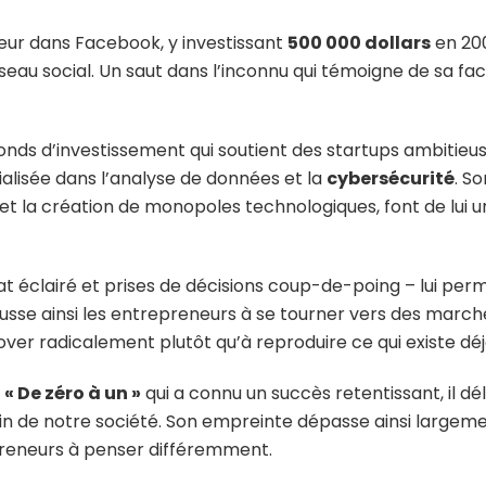
érieur dans Facebook, y investissant
500 000 dollars
en 200
eau social. Un saut dans l’inconnu qui témoigne de sa facu
fonds d’investissement qui soutient des startups ambitieu
ialisée dans l’analyse de données et la
cybersécurité
. So
 et la création de monopoles technologiques, font de lui 
rat éclairé et prises de décisions coup-de-poing – lui pe
 pousse ainsi les entrepreneurs à se tourner vers des marc
over radicalement plutôt qu’à reproduire ce qui existe déj
e
« De zéro à un »
qui a connu un succès retentissant, il dél
ein de notre société. Son empreinte dépasse ainsi largemen
preneurs à penser différemment.