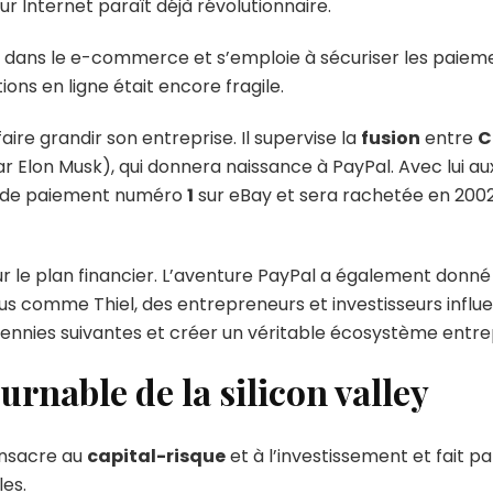
sur Internet paraît déjà révolutionnaire.
 dans le e-commerce et s’emploie à sécuriser les paiemen
ons en ligne était encore fragile.
ire grandir son entreprise. Il supervise la
fusion
entre
C
ar Elon Musk), qui donnera naissance à PayPal. Avec lui 
en de paiement numéro
1
sur eBay et sera rachetée en 2002 
r le plan financier. L’aventure PayPal a également donné
 comme Thiel, des entrepreneurs et investisseurs influent
ennies suivantes et créer un véritable écosystème entre
urnable de la silicon valley
onsacre au
capital-risque
et à l’investissement et fait p
es.